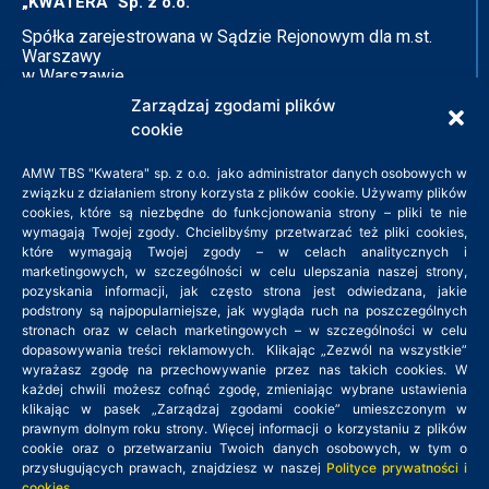
„KWATERA” Sp. z o.o.
Spółka zarejestrowana w Sądzie Rejonowym dla m.st.
Warszawy
w Warszawie
XIV Wydział Gospodarczy
Zarządzaj zgodami plików
Krajowego Rejestru Sądowego
cookie
KRS: 0000140528
NIP: 526-26-75-121
AMW TBS "Kwatera" sp. z o.o. jako administrator danych osobowych w
związku z działaniem strony korzysta z plików cookie. Używamy plików
cookies, które są niezbędne do funkcjonowania strony – pliki te nie
Adres siedziby:
wymagają Twojej zgody. Chcielibyśmy przetwarzać też pliki cookies,
które wymagają Twojej zgody – w celach analitycznych i
ul. Zielone Zacisze 11B
marketingowych, w szczególności w celu ulepszania naszej strony,
pozyskania informacji, jak często strona jest odwiedzana, jakie
03-294 Warszawa
podstrony są najpopularniejsze, jak wygląda ruch na poszczególnych
tel. 22 379 45 45
stronach oraz w celach marketingowych – w szczególności w celu
kwatera@amwkwatera.pl
dopasowywania treści reklamowych. Klikając „Zezwól na wszystkie”
wyrażasz zgodę na przechowywanie przez nas takich cookies. W
każdej chwili możesz cofnąć zgodę, zmieniając wybrane ustawienia
Godziny pracy: 8:00 – 16:00
klikając w pasek „Zarządzaj zgodami cookie” umieszczonym w
prawnym dolnym roku strony. Więcej informacji o korzystaniu z plików
cookie oraz o przetwarzaniu Twoich danych osobowych, w tym o
przysługujących prawach, znajdziesz w naszej
Polityce prywatności i
cookies
.