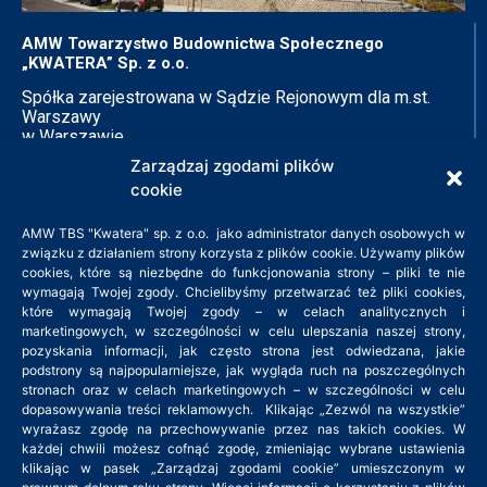
AMW Towarzystwo Budownictwa Społecznego
„KWATERA” Sp. z o.o.
Spółka zarejestrowana w Sądzie Rejonowym dla m.st.
Warszawy
w Warszawie
XIV Wydział Gospodarczy
Zarządzaj zgodami plików
Krajowego Rejestru Sądowego
cookie
KRS: 0000140528
NIP: 526-26-75-121
AMW TBS "Kwatera" sp. z o.o. jako administrator danych osobowych w
związku z działaniem strony korzysta z plików cookie. Używamy plików
cookies, które są niezbędne do funkcjonowania strony – pliki te nie
Adres siedziby:
wymagają Twojej zgody. Chcielibyśmy przetwarzać też pliki cookies,
które wymagają Twojej zgody – w celach analitycznych i
ul. Zielone Zacisze 11B
marketingowych, w szczególności w celu ulepszania naszej strony,
pozyskania informacji, jak często strona jest odwiedzana, jakie
03-294 Warszawa
podstrony są najpopularniejsze, jak wygląda ruch na poszczególnych
tel. 22 379 45 45
stronach oraz w celach marketingowych – w szczególności w celu
kwatera@amwkwatera.pl
dopasowywania treści reklamowych. Klikając „Zezwól na wszystkie”
wyrażasz zgodę na przechowywanie przez nas takich cookies. W
każdej chwili możesz cofnąć zgodę, zmieniając wybrane ustawienia
Godziny pracy: 8:00 – 16:00
klikając w pasek „Zarządzaj zgodami cookie” umieszczonym w