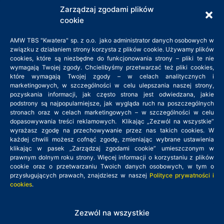
XIV Wydział Gospodarczy
Zarządzaj zgodami plików
Krajowego Rejestru Sądowego
cookie
KRS: 0000140528
NIP: 526-26-75-121
AMW TBS "Kwatera" sp. z o.o. jako administrator danych osobowych w
związku z działaniem strony korzysta z plików cookie. Używamy plików
cookies, które są niezbędne do funkcjonowania strony – pliki te nie
Adres siedziby:
wymagają Twojej zgody. Chcielibyśmy przetwarzać też pliki cookies,
które wymagają Twojej zgody – w celach analitycznych i
ul. Zielone Zacisze 11B
marketingowych, w szczególności w celu ulepszania naszej strony,
pozyskania informacji, jak często strona jest odwiedzana, jakie
03-294 Warszawa
podstrony są najpopularniejsze, jak wygląda ruch na poszczególnych
tel. 22 379 45 45
stronach oraz w celach marketingowych – w szczególności w celu
kwatera@amwkwatera.pl
dopasowywania treści reklamowych. Klikając „Zezwól na wszystkie”
wyrażasz zgodę na przechowywanie przez nas takich cookies. W
każdej chwili możesz cofnąć zgodę, zmieniając wybrane ustawienia
Godziny pracy: 8:00 – 16:00
klikając w pasek „Zarządzaj zgodami cookie” umieszczonym w
prawnym dolnym roku strony. Więcej informacji o korzystaniu z plików
cookie oraz o przetwarzaniu Twoich danych osobowych, w tym o
przysługujących prawach, znajdziesz w naszej
Polityce prywatności i
cookies
.
Zezwól na wszystkie