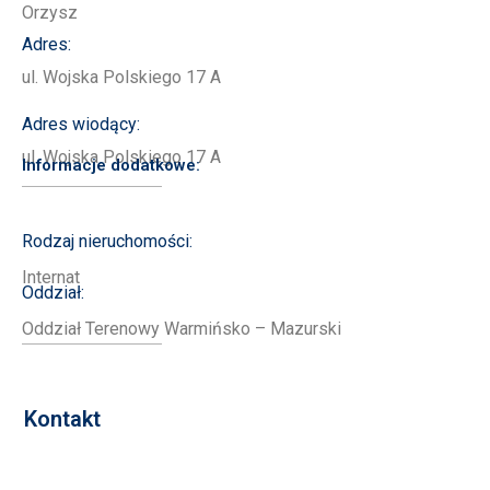
Orzysz
Adres:
ul. Wojska Polskiego 17 A
Adres wiodący:
ul. Wojska Polskiego 17 A
Informacje dodatkowe:
Rodzaj nieruchomości:
Internat
Oddział:
Oddział Terenowy Warmińsko – Mazurski
Kontakt