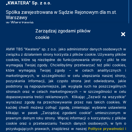
„KWATERA” Sp. z o.o.
Spółka zarejestrowana w Sądzie Rejonowym dla m.st.
Warszawy
w Warszawie
XIV Wydział Gospodarczy
Zarządzaj zgodami plików
Krajowego Rejestru Sądowego
cookie
KRS: 0000140528
NIP: 526-26-75-121
AMW TBS "Kwatera" sp. z o.o. jako administrator danych osobowych w
związku z działaniem strony korzysta z plików cookie. Używamy plików
cookies, które są niezbędne do funkcjonowania strony – pliki te nie
Adres siedziby:
wymagają Twojej zgody. Chcielibyśmy przetwarzać też pliki cookies,
które wymagają Twojej zgody – w celach analitycznych i
ul. Zielone Zacisze 11B
marketingowych, w szczególności w celu ulepszania naszej strony,
pozyskania informacji, jak często strona jest odwiedzana, jakie
03-294 Warszawa
podstrony są najpopularniejsze, jak wygląda ruch na poszczególnych
tel. 22 379 45 45
stronach oraz w celach marketingowych – w szczególności w celu
kwatera@amwkwatera.pl
dopasowywania treści reklamowych. Klikając „Zezwól na wszystkie”
wyrażasz zgodę na przechowywanie przez nas takich cookies. W
każdej chwili możesz cofnąć zgodę, zmieniając wybrane ustawienia
Godziny pracy: 8:00 – 16:00
klikając w pasek „Zarządzaj zgodami cookie” umieszczonym w
prawnym dolnym roku strony. Więcej informacji o korzystaniu z plików
cookie oraz o przetwarzaniu Twoich danych osobowych, w tym o
przysługujących prawach, znajdziesz w naszej
Polityce prywatności i