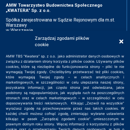
AMW Towarzystwo Budownictwa Społecznego
„KWATERA” Sp. z o.o.
Spółka zarejestrowana w Sądzie Rejonowym dla m.st.
Warszawy
w Warszawie
XIV Wydział Gospodarczy
Zarządzaj zgodami plików
Krajowego Rejestru Sądowego
cookie
KRS: 0000140528
NIP: 526-26-75-121
AMW TBS "Kwatera" sp. z o.o. jako administrator danych osobowych w
związku z działaniem strony korzysta z plików cookie. Używamy plików
cookies, które są niezbędne do funkcjonowania strony – pliki te nie
Adres siedziby:
wymagają Twojej zgody. Chcielibyśmy przetwarzać też pliki cookies,
które wymagają Twojej zgody – w celach analitycznych i
ul. Zielone Zacisze 11B
marketingowych, w szczególności w celu ulepszania naszej strony,
pozyskania informacji, jak często strona jest odwiedzana, jakie
03-294 Warszawa
podstrony są najpopularniejsze, jak wygląda ruch na poszczególnych
tel. 22 379 45 45
stronach oraz w celach marketingowych – w szczególności w celu
kwatera@amwkwatera.pl
dopasowywania treści reklamowych. Klikając „Zezwól na wszystkie”
wyrażasz zgodę na przechowywanie przez nas takich cookies. W
każdej chwili możesz cofnąć zgodę, zmieniając wybrane ustawienia
Godziny pracy: 8:00 – 16:00
klikając w pasek „Zarządzaj zgodami cookie” umieszczonym w
prawnym dolnym roku strony. Więcej informacji o korzystaniu z plików
cookie oraz o przetwarzaniu Twoich danych osobowych, w tym o